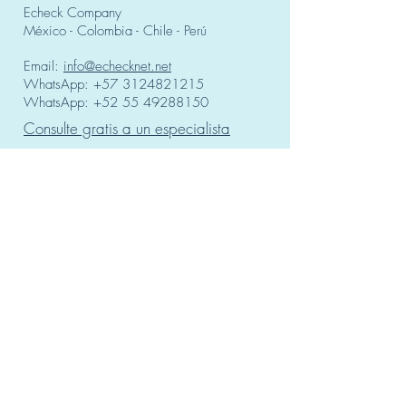
Echeck Company
CIBERSEGURO (
México - Colombia - Chile - Perú
TS 27110)
Email:
info@echecknet.net
WhatsApp:
+57 3124821215
WhatsApp:
+52 55 49288150
Consulte gratis a un especialista