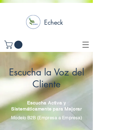
Echeck
Escucha la Voz del
Cliente
Escucha Activa y
Sistemáticamente para Mejorar
Modelo B2B (Empresa a Empresa)