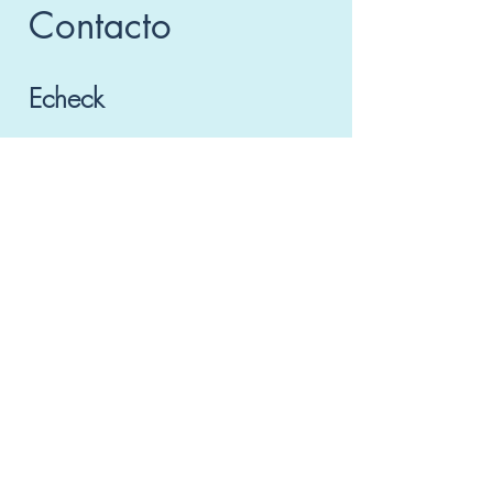
Contacto
Echeck
Echeck Company
México - Colombia - Chile - Perú
Email:
info@echecknet.net
WhatsApp:
+57 3124821215
WhatsApp:
+52 55 49288150
Consulte gratis a un especialista